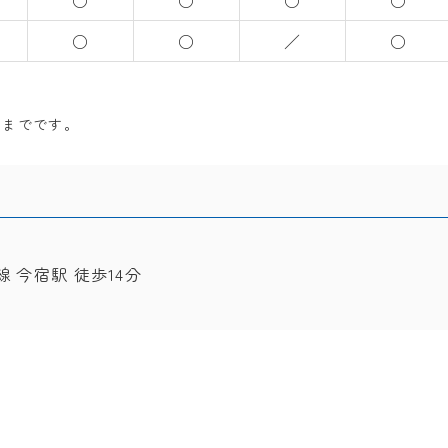
○
○
○
○
○
○
／
○
前までです。
線 今宿駅 徒歩14分