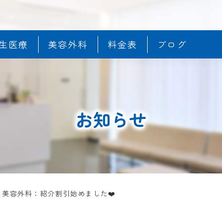
生医療
美容外科
料金表
ブログ
お知らせ
>
美容外科：紹介割引始めました❤️