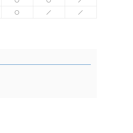
○
○
／
○
／
／