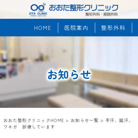
HOME
医院案内
整形外科
お知らせ
おおた整形クリニックHOME
>
お知らせ一覧
>
手汗、脇汗、
ワキガ 診療しています