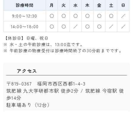
診療時間
月
火
水
木
金
土
日
9:00～12:30
○
○
○
○
○
○
／
14:00〜18:00
○
○
／
○
○
／
／
【休診日】日曜、祝日
※ 水・土の午前診療は、13:00迄です。
※ 午前診療の物療受付は診療時間終了の30分前までです。
アクセス
〒819-0367 福岡市西区西都1-4-3
筑肥線 九大学研都市駅 徒歩2分 / 筑肥線 今宿駅 徒
歩14分
駐車場あり（12台）