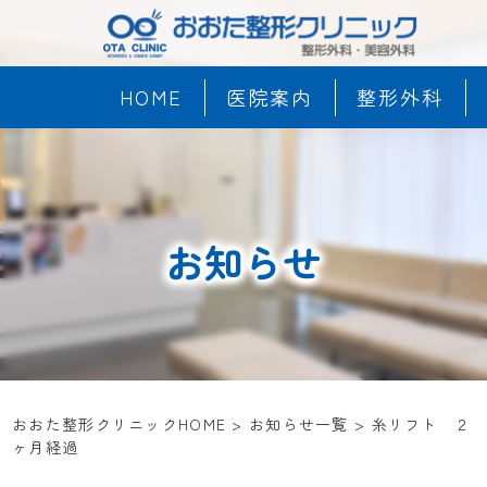
HOME
医院案内
整形外科
お知らせ
おおた整形クリニックHOME
>
お知らせ一覧
>
糸リフト ２
ヶ月経過