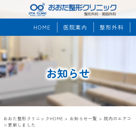
HOME
医院案内
整形外科
お知らせ
おおた整形クリニックHOME
>
お知らせ一覧
>
院内のエアコ
ン更新しました