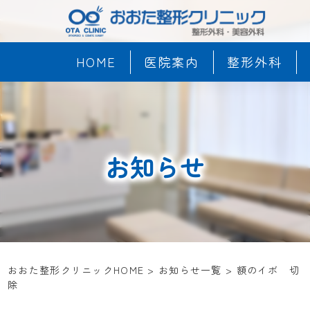
HOME
医院案内
整形外科
お知らせ
おおた整形クリニックHOME
>
お知らせ一覧
>
額のイボ 切
除