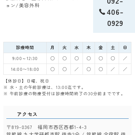
092-
ョン/美容外科
406-
0929
診療時間
月
火
水
木
金
土
日
9:00～12:30
○
○
○
○
○
○
／
14:00〜18:00
○
○
／
○
○
／
／
【休診日】日曜、祝日
※ 水・土の午前診療は、13:00迄です。
※ 午前診療の物療受付は診療時間終了の30分前までです。
アクセス
〒819-0367 福岡市西区西都1-4-3
筑肥線 九大学研都市駅 徒歩2分 / 筑肥線 今宿駅 徒