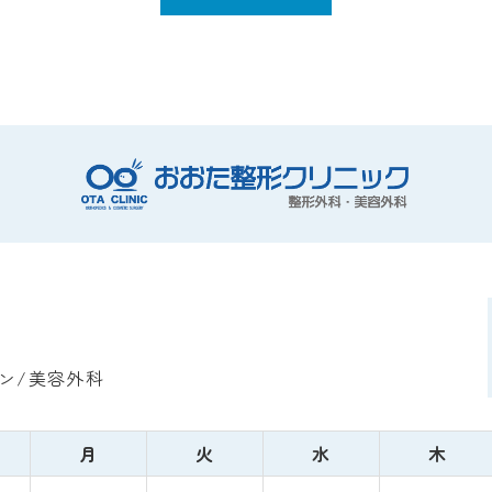
ン/美容外科
月
火
水
木