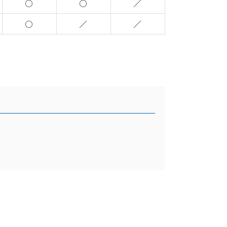
○
○
／
○
／
／