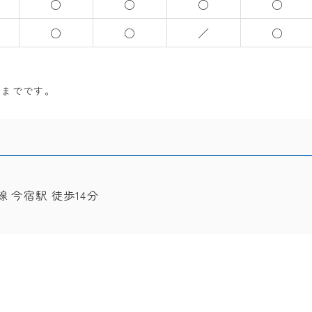
○
○
○
○
○
○
／
○
前までです。
線 今宿駅 徒歩14分