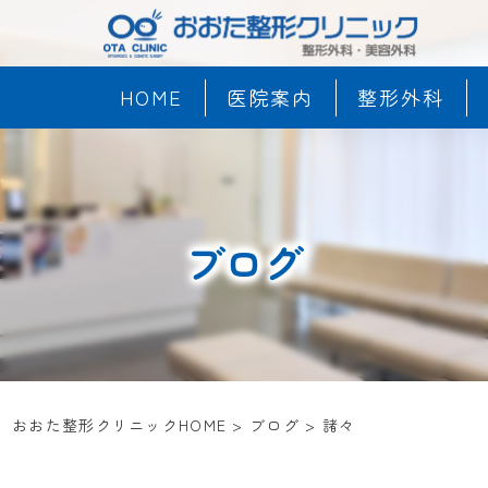
HOME
医院案内
整形外科
ブログ
おおた整形クリニックHOME
>
ブログ
>
諸々