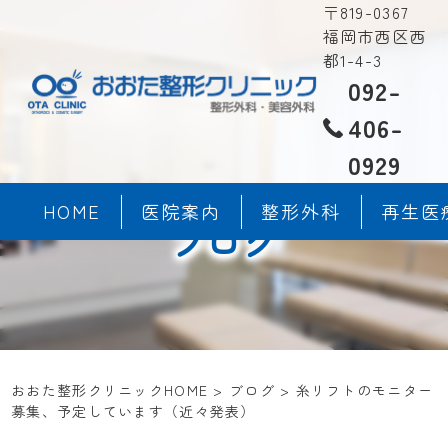
〒819-0367
福岡市西区西
都1-4-3
092-
406-
0929
HOME
医院案内
整形外科
再生医
ブログ
おおた整形クリニックHOME
>
ブログ
>
糸リフトのモニター
募集、予定しています（近々発表）